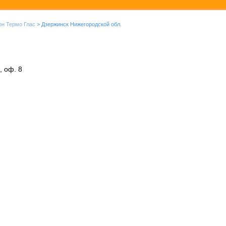
он Термо Глас
> Дзержинск Нижегородской обл.
, оф. 8