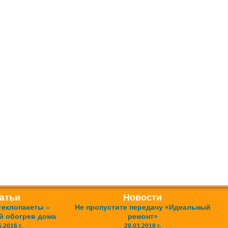
атьи
Новости
еклопакеты –
Не пропустите передачу «Идеальный
 обогрев дома
ремонт»
.2016 г.
28.03.2018 г.